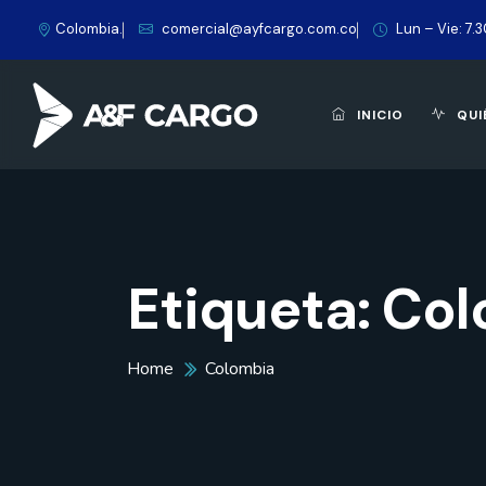
Colombia.
comercial@ayfcargo.com.co
Lun – Vie: 7.
INICIO
QUI
Etiqueta:
Col
Home
Colombia