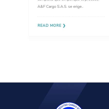
A&F Cargo S.A.S. se erige..
READ MORE